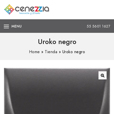
MENU
55 5601 1627
Uroko negro
Home
»
Tienda
»
Uroko negro