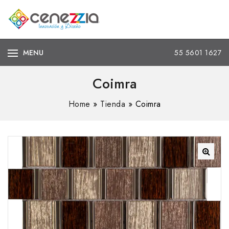
MENU
55 5601 1627
Coimra
Home
»
Tienda
»
Coimra